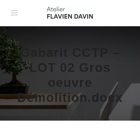
Gabarit CCTP –
LOT 02 Gros
oeuvre
Démolition.docx