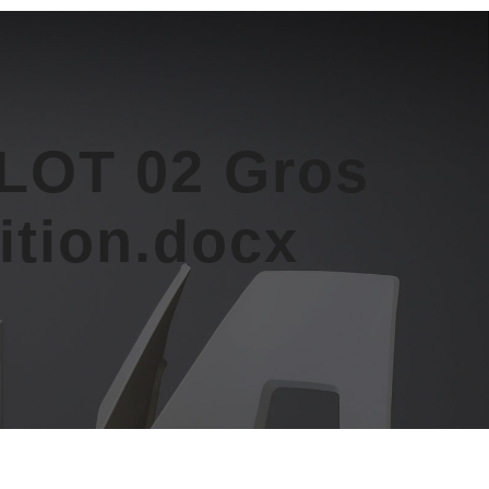
 LOT 02 Gros
ition.docx