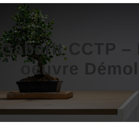
Gabarit CCTP –
oeuvre Démol