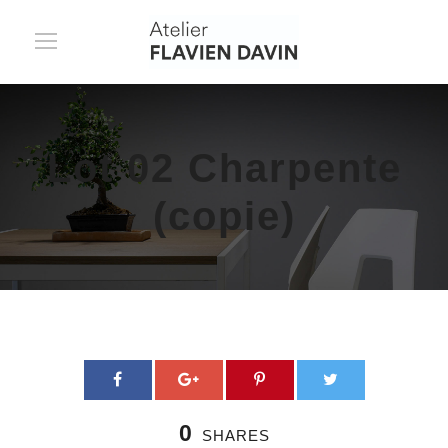
Lot 02 Charpente
(copie)
0
SHARES