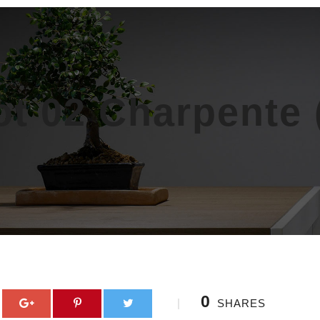
ot 02 Charpente 
0
SHARES