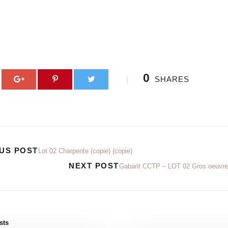
0
SHARES
US POST
Lot 02 Charpente (copie) (copie)
NEXT POST
Gabarit CCTP – LOT 02 Gros oeuvre 
sts