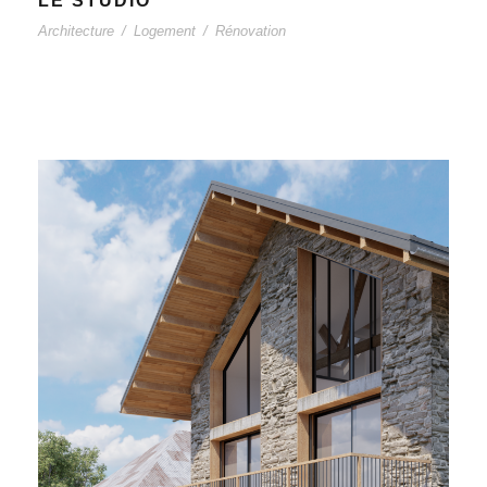
LE STUDIO
Architecture
/
Logement
/
Rénovation