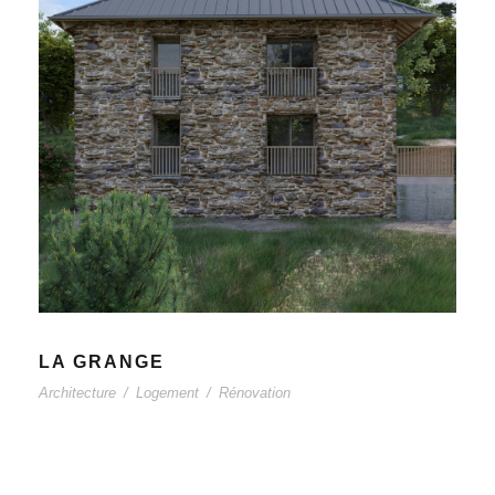
LA GRANGE
Architecture
/
Logement
/
Rénovation