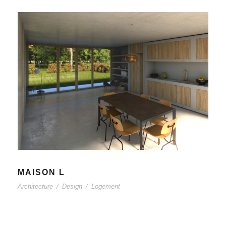
MAISON L
Architecture
/
Design
/
Logement